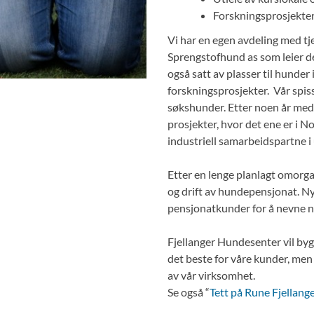
Forskningsprosjekte
Vi har en egen avdeling med tj
Sprengstofhund as som leier de 
også satt av plasser til hunder
forskningsprosjekter. Vår spis
søkshunder. Etter noen år med m
prosjekter, hvor det ene er i 
industriell samarbeidspartne i 
Etter en lenge planlagt omorga
og drift av hundepensjonat. Ny
pensjonatkunder for å nevne 
Fjellanger Hundesenter vil byg
det beste for våre kunder, men 
av vår virksomhet.
Se også “
Tett på Rune Fjellang