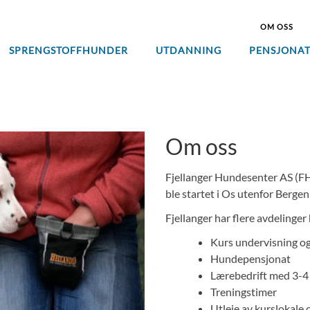
OM OSS
SPRENGSTOFFHUNDER
UTDANNING
PENSJONA
Om oss
Fjellanger Hundesenter AS (FHS
ble startet i Os utenfor Bergen
Fjellanger har flere avdelinger
Kurs undervisning og
Hundepensjonat
Lærebedrift med 3-4 
Treningstimer
Utleie av kurslokale 