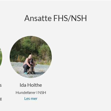
Ansatte FHS/NSH
s
Ida Holthe
Hundefører i NSH
g
Les mer