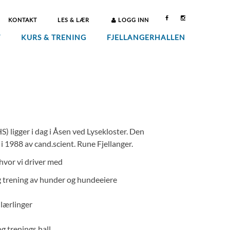
KONTAKT
LES & LÆR
LOGG INN
T
KURS & TRENING
FJELLANGERHALLEN
) ligger i dag i Åsen ved Lysekloster. Den
 i 1988 av cand.scient. Rune Fjellanger.
 hvor vi driver med
 trening av hunder og hundeeiere
lærlinger
og trenings hall