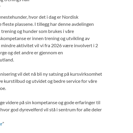
r
enestehunder, hvor det i dag er Nordisk
fleste plassene. I tillegg har denne avdelingen
 i trening og hunder som brukes i våre
skompetanse er innen trening og utvikling av
indre aktivitet vil vi fra 2026 være involvert i 2
Norge og det andre er gjennom en
utland.
nisering vil det nå bli ny satsing på kursvirksomhet
e kurstilbud og utvidet og bedre service for våre
noe.
ge videre på sin kompetanse og gode erfaringer til
hvor god dyrevelferd vil stå i sentrum for alle deler
er
”