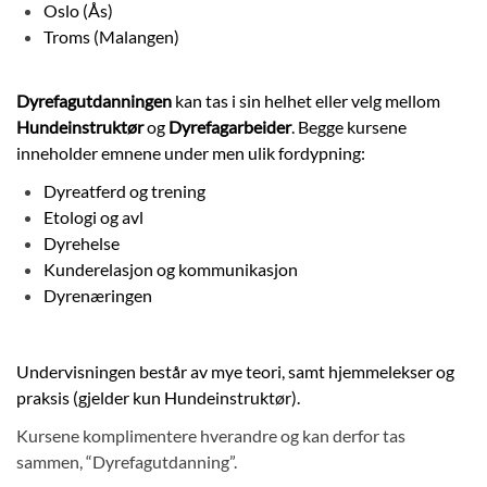
Oslo (Ås)
FJELLANGERHALLEN
Troms (Malangen)
BOOKING
Dyrefagutdanningen
kan tas i sin helhet eller velg mellom
OM OSS
Hundeinstruktør
og
Dyrefagarbeider
. Begge kursene
MIN SIDE
inneholder emnene under men ulik fordypning:
KONTAKT
Dyreatferd og trening
LES & LÆR
Etologi og avl
Dyrehelse
Kunderelasjon og kommunikasjon
Dyrenæringen
Undervisningen består av mye teori
, samt hjemmelekser og
praksis (gjelder kun Hundeinstruktør).
Kursene komplimentere hverandre og kan derfor tas
sammen, “Dyrefagutdanning”.