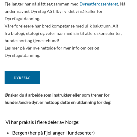
Fjellanger har nå slått seg sammen med
Dyreatferdssenteret
. Nå
PENSJONAT
under navnet Dyrefag AS tilbyr vi det vi nå kaller for
BOOKING
Dyrefagutdanning.
TANNPUSS
Våre forelesere har bred kompetanse med ulik bakgrunn. Alt
fra biologi, etologi og veterinærmedisin til atferdskonsulenter,
FYSIOTERAPI OG REHABLITERING
hundesport og tjenestehund!
HUNDEFRISØR
Les mer på vår nye nettside for mer info om oss og
PENSJONATBETINGELSER
Dyrefagutdanning.
KURS & TRENING
KURSKALENDER
DYREFAG
VALPEKURS
VALPESOSIALISERING
Ønsker du å arbeide som instruktør eller som trener for
VALPEKURS ONLINE
hunder/andre dyr, er nettopp dette en utdanning for deg!
FELLESTRENINGER I RALLYLYDIGHET
ATFERDSKONSULENT
Vi har praksis i flere deler av Norge:
INDIVIDUELL TRENINGSTIME
Bergen (her på Fjellanger Hundesenter)