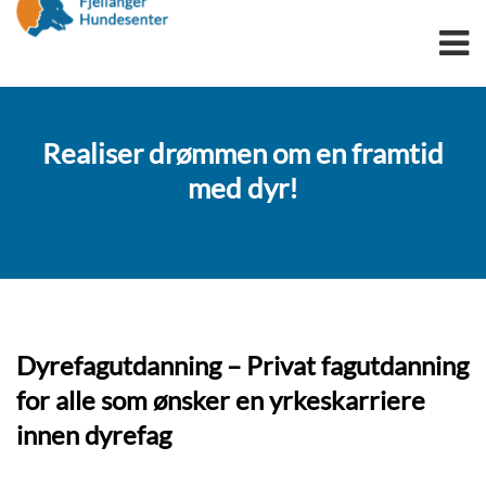
OPPDRETT
Realiser drømmen om en framtid
TIL SALGS
TRENINGSPAKKE
med dyr!
OMPLASSERING
SPRENGSTOFFHUNDER
UTDANNING
FAGUTDANNING
Dyrefagutdanning – Privat fagutdanning
LÆRLINGER
for alle som ønsker en yrkeskarriere
DYREFAGARBEIDER
SØKSHUNDSERTIFIKAT
innen dyrefag
ONLINE SØKSHUNDUTDANNING