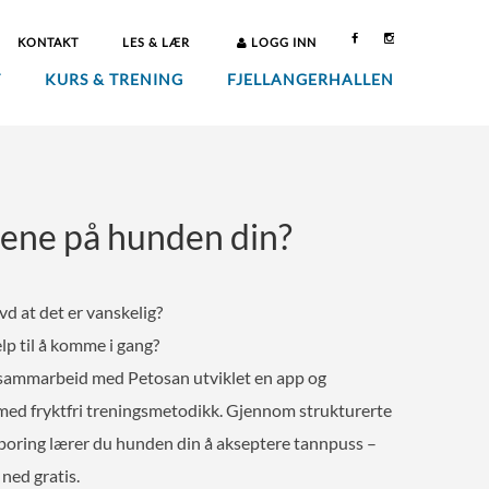
KONTAKT
LES & LÆR
LOGG INN
T
KURS & TRENING
FJELLANGERHALLEN
ene på hunden din?
d at det er vanskelig?
elp til å komme i gang?
 sammarbeid med Petosan utviklet en app og
med fryktfri treningsmetodikk. Gjennom strukturerte
sporing lærer du hunden din å akseptere tannpuss –
ned gratis.