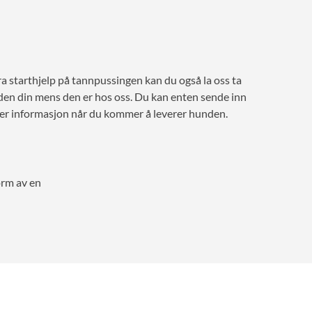
a starthjelp på tannpussingen kan du også la oss ta
en din mens den er hos oss. Du kan enten sende inn
er informasjon når du kommer å leverer hunden.
orm av en