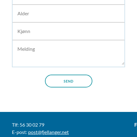
Tlf: 56 30 02 79
F
E-post:
post@fjellanger.net