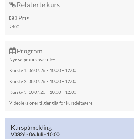
Relaterte kurs
PENSJONAT
BOOKING
Pris
TANNPUSS
2400
FYSIOTERAPI OG REHABLITERING
HUNDEFRISØR
Program
PENSJONATBETINGELSER
Nye valpekurs hver uke:
KURS & TRENING
Kurskv 1: 06.07.26 – 10:00 – 12:00
KURSKALENDER
Kurskv 2: 08.07.26 – 10:00 – 12:00
VALPEKURS
Kurskv 3: 10.07.26 – 10:00 – 12:00
VALPESOSIALISERING
Videoleksjoner tilgjenglig for kursdeltagere
VALPEKURS ONLINE
FELLESTRENINGER I RALLYLYDIGHET
ATFERDSKONSULENT
Kurspåmelding
INDIVIDUELL TRENINGSTIME
V3326 - 06.Juli - 10:00