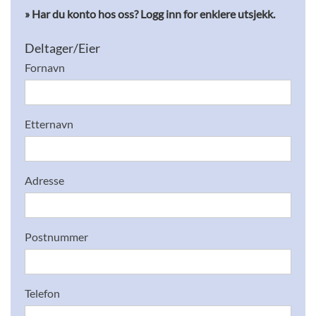
FJELLANGERHALLEN
» Har du konto hos oss? Logg inn for enklere utsjekk.
BOOKING
Deltager/Eier
Fornavn
OM OSS
MIN SIDE
KONTAKT
Etternavn
LES & LÆR
Adresse
Postnummer
Telefon