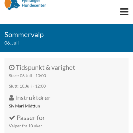
OPPDRETT
Sommervalp
TIL SALGS
06. Juli
TRENINGSPAKKE
OMPLASSERING
Tidspunkt & varighet
SPRENGSTOFFHUNDER
Start: 06.Juli - 10:00
UTDANNING
Slutt: 10.Juli - 12:00
FAGUTDANNING
Instruktører
LÆRLINGER
Siv Mari Midttun
DYREFAGARBEIDER
Passer for
SØKSHUNDSERTIFIKAT
ONLINE SØKSHUNDUTDANNING
Valper fra 10 uker