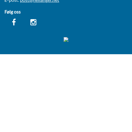
PENSJONAT
Følg oss
BOOKING
TANNPUSS
FYSIOTERAPI OG REHABLITERING
HUNDEFRISØR
PENSJONATBETINGELSER
KURS & TRENING
KURSKALENDER
VALPEKURS
VALPESOSIALISERING
VALPEKURS ONLINE
FELLESTRENINGER I RALLYLYDIGHET
ATFERDSKONSULENT
INDIVIDUELL TRENINGSTIME