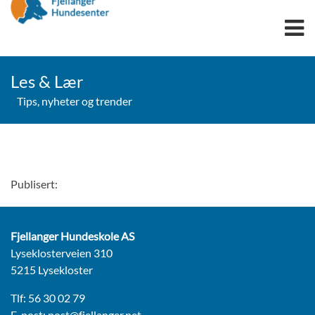
OPPDRETT
Les & Lær
TIL SALGS
Tips, nyheter og trender
TRENINGSPAKKE
OMPLASSERING
SPRENGSTOFFHUNDER
Publisert:
UTDANNING
FAGUTDANNING
LÆRLINGER
Fjellanger Hundeskole AS
Lyseklosterveien 310
DYREFAGARBEIDER
5215 Lysekloster
SØKSHUNDSERTIFIKAT
ONLINE SØKSHUNDUTDANNING
Tlf: 56 30 02 79
E-post:
post@fjellanger.net