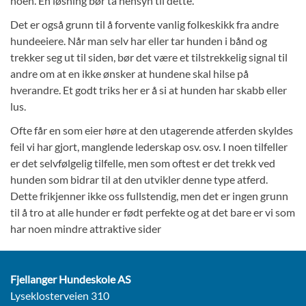
noen. En løsning bør ta hensyn til dette.
Det er også grunn til å forvente vanlig folkeskikk fra andre
hundeeiere. Når man selv har eller tar hunden i bånd og
trekker seg ut til siden, bør det være et tilstrekkelig signal til
andre om at en ikke ønsker at hundene skal hilse på
hverandre. Et godt triks her er å si at hunden har skabb eller
lus.
Ofte får en som eier høre at den utagerende atferden skyldes
feil vi har gjort, manglende lederskap osv. osv. I noen tilfeller
er det selvfølgelig tilfelle, men som oftest er det trekk ved
hunden som bidrar til at den utvikler denne type atferd.
Dette frikjenner ikke oss fullstendig, men det er ingen grunn
til å tro at alle hunder er født perfekte og at det bare er vi som
har noen mindre attraktive sider
Fjellanger Hundeskole AS
Lyseklosterveien 310