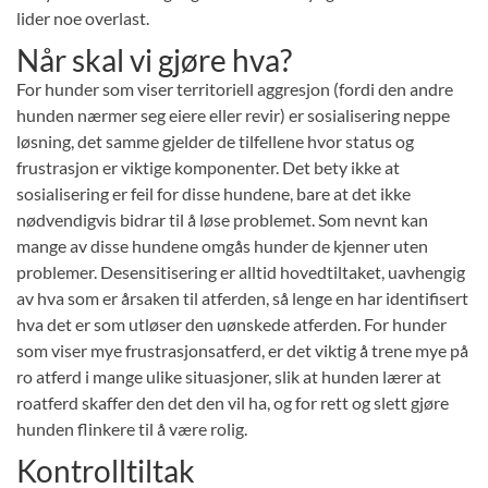
lider noe overlast.
Når skal vi gjøre hva?
For hunder som viser territoriell aggresjon (fordi den andre
hunden nærmer seg eiere eller revir) er sosialisering neppe
løsning, det samme gjelder de tilfellene hvor status og
frustrasjon er viktige komponenter. Det bety ikke at
sosialisering er feil for disse hundene, bare at det ikke
nødvendigvis bidrar til å løse problemet. Som nevnt kan
mange av disse hundene omgås hunder de kjenner uten
problemer. Desensitisering er alltid hovedtiltaket, uavhengig
av hva som er årsaken til atferden, så lenge en har identifisert
hva det er som utløser den uønskede atferden. For hunder
som viser mye frustrasjonsatferd, er det viktig å trene mye på
ro atferd i mange ulike situasjoner, slik at hunden lærer at
roatferd skaffer den det den vil ha, og for rett og slett gjøre
hunden flinkere til å være rolig.
Kontrolltiltak