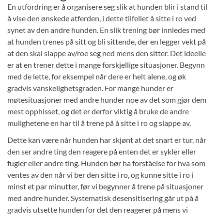
En utfordring er å organisere seg slik at hunden blir i stand til
å vise den ønskede atferden, i dette tilfellet å sitte i ro ved
synet av den andre hunden. En slik trening bør innledes med
at hunden trenes på sitt og bli sittende, der en legger vekt på
at den skal slappe av/roe seg ned mens den sitter. Det ideelle
er at en trener dette i mange forskjellige situasjoner. Begynn
med de lette, for eksempel når dere er helt alene, og øk
gradvis vanskelighetsgraden. For mange hunder er
møtesituasjoner med andre hunder noe av det som gjør dem
mest opphisset, og det er derfor viktig å bruke de andre
mulighetene en har til å trene på å sitte i ro og slappe av.
Dette kan være når hunden har skjønt at det snart er tur, når
den ser andre ting den reagere på enten det er sykler eller
fugler eller andre ting. Hunden bør ha forståelse for hva som
ventes av den når vi ber den sitte i ro, og kunne sitte i ro i
minst et par minutter, før vi begynner å trene på situasjoner
med andre hunder. Systematisk desensitisering går ut på å
gradvis utsette hunden for det den reagerer på mens vi