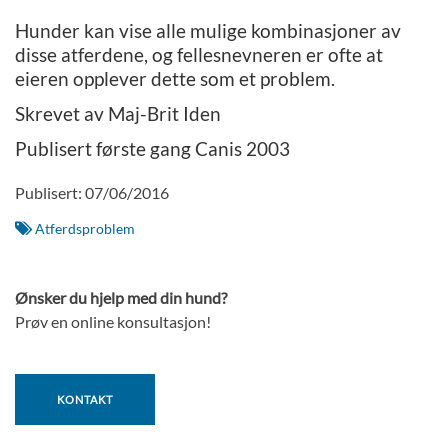
PENSJONAT
Hunder kan vise alle mulige kombinasjoner av
BOOKING
disse atferdene, og fellesnevneren er ofte at
eieren opplever dette som et problem.
TANNPUSS
FYSIOTERAPI OG REHABLITERING
Skrevet av Maj-Brit Iden
HUNDEFRISØR
Publisert første gang Canis 2003
PENSJONATBETINGELSER
Publisert: 07/06/2016
KURS & TRENING
Atferdsproblem
KURSKALENDER
VALPEKURS
Ønsker du hjelp med din hund?
VALPESOSIALISERING
Prøv en online konsultasjon!
VALPEKURS ONLINE
FELLESTRENINGER I RALLYLYDIGHET
ATFERDSKONSULENT
KONTAKT
INDIVIDUELL TRENINGSTIME