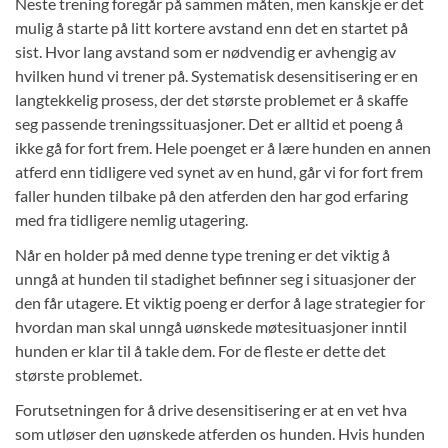
Neste trening foregår på sammen måten, men kanskje er det
mulig å starte på litt kortere avstand enn det en startet på
sist. Hvor lang avstand som er nødvendig er avhengig av
hvilken hund vi trener på. Systematisk desensitisering er en
langtekkelig prosess, der det største problemet er å skaffe
seg passende treningssituasjoner. Det er alltid et poeng å
ikke gå for fort frem. Hele poenget er å lære hunden en annen
atferd enn tidligere ved synet av en hund, går vi for fort frem
faller hunden tilbake på den atferden den har god erfaring
med fra tidligere nemlig utagering.
Når en holder på med denne type trening er det viktig å
unngå at hunden til stadighet befinner seg i situasjoner der
den får utagere. Et viktig poeng er derfor å lage strategier for
hvordan man skal unngå uønskede møtesituasjoner inntil
hunden er klar til å takle dem. For de fleste er dette det
største problemet.
Forutsetningen for å drive desensitisering er at en vet hva
som utløser den uønskede atferden os hunden. Hvis hunden