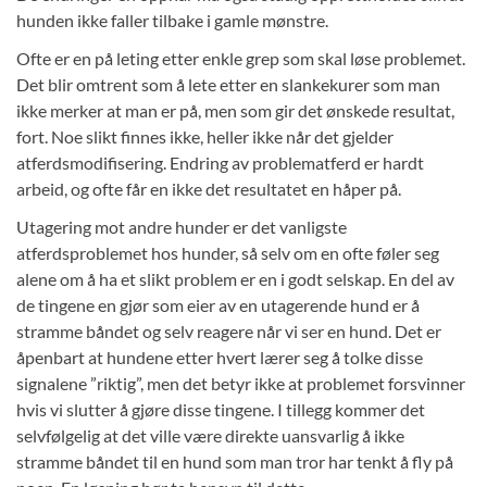
hunden ikke faller tilbake i gamle mønstre.
Ofte er en på leting etter enkle grep som skal løse problemet.
Det blir omtrent som å lete etter en slankekurer som man
ikke merker at man er på, men som gir det ønskede resultat,
fort. Noe slikt finnes ikke, heller ikke når det gjelder
atferdsmodifisering. Endring av problematferd er hardt
arbeid, og ofte får en ikke det resultatet en håper på.
Utagering mot andre hunder er det vanligste
atferdsproblemet hos hunder, så selv om en ofte føler seg
alene om å ha et slikt problem er en i godt selskap. En del av
de tingene en gjør som eier av en utagerende hund er å
stramme båndet og selv reagere når vi ser en hund. Det er
åpenbart at hundene etter hvert lærer seg å tolke disse
signalene ”riktig”, men det betyr ikke at problemet forsvinner
hvis vi slutter å gjøre disse tingene. I tillegg kommer det
selvfølgelig at det ville være direkte uansvarlig å ikke
stramme båndet til en hund som man tror har tenkt å fly på