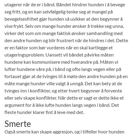
utagerer når de er i bånd. Båndet hindrer hunden i å bevege
seg fritt, og en kan selvfølgelig tenke seg at mangel på
bevegelsesfrihet gjør hunden så usikker at den begynner å
vise frykt. Selv om mange hunder ønsker å trekke seg unna,
virker det som om mange faktisk ønsker samhandling med
den andre hunden og blir frustrert når de hindres i det. Dette
er en faktor som bør vurderes når en skal kartlegge et
utageringsproblem. Uansett vil båndet påvirke måten
hundene kan kommunisere med hverandre på. Måten vi
lufter hundene våre på, i bånd og ofte langs vegen eller på
fortauet gjør at de tvinges til å møte den andre hunden på en
måte mange hunder ville valgt å unngå. Det kan bety at de
tvinges inn i konflikter, og etter hvert begynner å forvente
eller selv skape konflikter. Når dette er sagt er dette ikke et
argument for å ikke lufte hunden langs vegen i bånd. Det
fleste hunder klarer fint å leve med det.
Smerte
Også smerte kan skape aggresjon, og i tilfeller hvor hunden