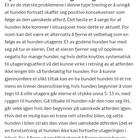
Et av de største problemene i denne type trening er å unngå
at hunden fortsatt skaffer seg positive konsekvenser som
følge av den uønskede atferd. Det beste er å sørge for at
hunden ikke kommer i situasjoner hvor dette er aktuelt. For
noen kan det være et alternativ å fjerne et velbehag som en
følge av at hunden utagerer. Et av godene hunden har med
seg på tur er eieren. Det at eieren fjerner seg vil oppleves
negativ for mange hunder, og hvis dette knyttes systematisk
til utageringsatferd vil det kunne virke i retning av at atferden
ikke lenger blir så fordelaktig for hunden. For å kunne
gjennomføre et slikt tiltak kan en ha bundet hunden til et tre
mens en trener desensitisering, hvis hunden begynner å viser
tegn til å ville utagere går eierne et stykke unna 5-15 m, med
ryggen til hunden. Gå tilbake til hunden når den roer seg litt,
går vekk igjen hvis den begynner på uønskede atferden igjen.
Hvis det er mulig kan en trene rett utenfor bilen, og sette
hunden i bilen straks den viser den uønskede atferden (det er
en forutsetning at hunden ikke kan fortsette utageringen i
bilen). For å finne ut om tiltaket med å fjerne eieren har en