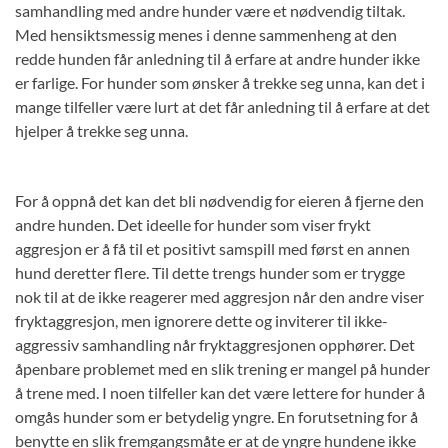
samhandling med andre hunder være et nødvendig tiltak.
Med hensiktsmessig menes i denne sammenheng at den
redde hunden får anledning til å erfare at andre hunder ikke
er farlige. For hunder som ønsker å trekke seg unna, kan det i
mange tilfeller være lurt at det får anledning til å erfare at det
hjelper å trekke seg unna.
For å oppnå det kan det bli nødvendig for eieren å fjerne den
andre hunden. Det ideelle for hunder som viser frykt
aggresjon er å få til et positivt samspill med først en annen
hund deretter flere. Til dette trengs hunder som er trygge
nok til at de ikke reagerer med aggresjon når den andre viser
fryktaggresjon, men ignorere dette og inviterer til ikke-
aggressiv samhandling når fryktaggresjonen opphører. Det
åpenbare problemet med en slik trening er mangel på hunder
å trene med. I noen tilfeller kan det være lettere for hunder å
omgås hunder som er betydelig yngre. En forutsetning for å
benytte en slik fremgangsmåte er at de yngre hundene ikke