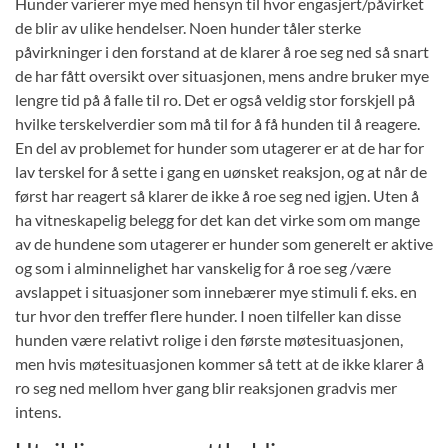
Hunder varierer mye med hensyn til hvor engasjert/påvirket
de blir av ulike hendelser. Noen hunder tåler sterke
påvirkninger i den forstand at de klarer å roe seg ned så snart
de har fått oversikt over situasjonen, mens andre bruker mye
lengre tid på å falle til ro. Det er også veldig stor forskjell på
hvilke terskelverdier som må til for å få hunden til å reagere.
En del av problemet for hunder som utagerer er at de har for
lav terskel for å sette i gang en uønsket reaksjon, og at når de
først har reagert så klarer de ikke å roe seg ned igjen. Uten å
ha vitneskapelig belegg for det kan det virke som om mange
av de hundene som utagerer er hunder som generelt er aktive
og som i alminnelighet har vanskelig for å roe seg /være
avslappet i situasjoner som innebærer mye stimuli f. eks. en
tur hvor den treffer flere hunder. I noen tilfeller kan disse
hunden være relativt rolige i den første møtesituasjonen,
men hvis møtesituasjonen kommer så tett at de ikke klarer å
ro seg ned mellom hver gang blir reaksjonen gradvis mer
intens.