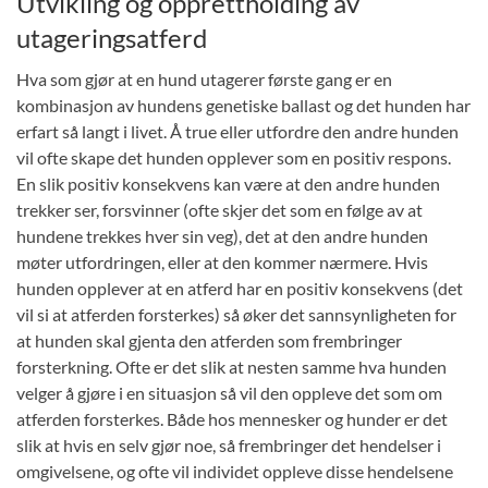
Utvikling og opprettholding av
utageringsatferd
Hva som gjør at en hund utagerer første gang er en
kombinasjon av hundens genetiske ballast og det hunden har
erfart så langt i livet. Å true eller utfordre den andre hunden
vil ofte skape det hunden opplever som en positiv respons.
En slik positiv konsekvens kan være at den andre hunden
trekker ser, forsvinner (ofte skjer det som en følge av at
hundene trekkes hver sin veg), det at den andre hunden
møter utfordringen, eller at den kommer nærmere. Hvis
hunden opplever at en atferd har en positiv konsekvens (det
vil si at atferden forsterkes) så øker det sannsynligheten for
at hunden skal gjenta den atferden som frembringer
forsterkning. Ofte er det slik at nesten samme hva hunden
velger å gjøre i en situasjon så vil den oppleve det som om
atferden forsterkes. Både hos mennesker og hunder er det
slik at hvis en selv gjør noe, så frembringer det hendelser i
omgivelsene, og ofte vil individet oppleve disse hendelsene