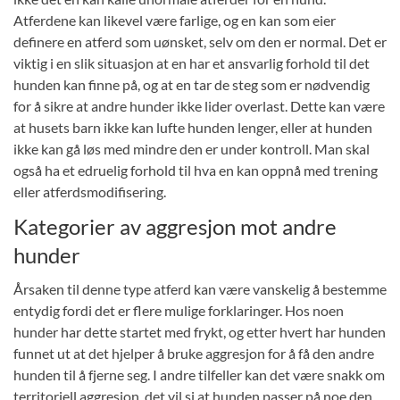
Atferdene kan likevel være farlige, og en kan som eier
definere en atferd som uønsket, selv om den er normal. Det er
viktig i en slik situasjon at en har et ansvarlig forhold til det
hunden kan finne på, og at en tar de steg som er nødvendig
for å sikre at andre hunder ikke lider overlast. Dette kan være
at husets barn ikke kan lufte hunden lenger, eller at hunden
ikke kan gå løs med mindre den er under kontroll. Man skal
også ha et edruelig forhold til hva en kan oppnå med trening
eller atferdsmodifisering.
Kategorier av aggresjon mot andre
hunder
Årsaken til denne type atferd kan være vanskelig å bestemme
entydig fordi det er flere mulige forklaringer. Hos noen
hunder har dette startet med frykt, og etter hvert har hunden
funnet ut at det hjelper å bruke aggresjon for å få den andre
hunden til å fjerne seg. I andre tilfeller kan det være snakk om
territoriell aggresjon, det vil si at hunden passer på noe den