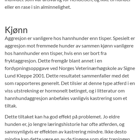
eller en rase i sin alminnelighet.
Kjønn
Aggresjon er vanligere hos hannhunder enn tisper. Spesielt er
aggresjon mot fremmede hunder av sammen kjønn vanligere
hos hannhunder enn tisper, hvis enn ser bort fra
fryktaggresjon. Dette fremgår blant annet i en
fordypningsoppgave ved Norges Veterinærhøgskole av Signe
Lund Kleppe 2001. Dette resultatet sammenfaller med det
som rapporteres generelt. Det tilsier at denne type atferd i en
viss utstrekning er hormonelt betinget, og i litteratur om
hannhundaggresjon anbefales vanligvis kastrering som et
tiltak.
Dette tiltaket kan ha god effekt på problemet. Jo eldre
hunden er, jo lengre læringshistorie har ofte atferden, og
sannsynligvis er effekten av kastrering mindre. Ikke desto
mindre kan dette være en av de tingene som gjør treningen