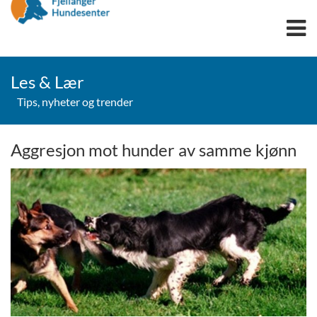
OPPDRETT
Les & Lær
TIL SALGS
Tips, nyheter og trender
TRENINGSPAKKE
OMPLASSERING
Aggresjon mot hunder av samme kjønn
SPRENGSTOFFHUNDER
UTDANNING
FAGUTDANNING
LÆRLINGER
DYREFAGARBEIDER
SØKSHUNDSERTIFIKAT
ONLINE SØKSHUNDUTDANNING