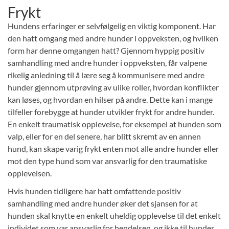
Frykt
Hundens erfaringer er selvfølgelig en viktig komponent. Har
den hatt omgang med andre hunder i oppveksten, og hvilken
form har denne omgangen hatt? Gjennom hyppig positiv
samhandling med andre hunder i oppveksten, får valpene
rikelig anledning til å lære seg å kommunisere med andre
hunder gjennom utprøving av ulike roller, hvordan konflikter
kan løses, og hvordan en hilser på andre. Dette kan i mange
tilfeller forebygge at hunder utvikler frykt for andre hunder.
En enkelt traumatisk opplevelse, for eksempel at hunden som
valp, eller for en del senere, har blitt skremt av en annen
hund, kan skape varig frykt enten mot alle andre hunder eller
mot den type hund som var ansvarlig for den traumatiske
opplevelsen.
Hvis hunden tidligere har hatt omfattende positiv
samhandling med andre hunder øker det sjansen for at
hunden skal knytte en enkelt uheldig opplevelse til det enkelt
individet som var ansvarlig for hendelsen, og ikke til hunder