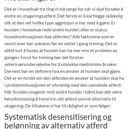
Det er i hovedsak tre ting vi må sørge for når vi skal forsøke å
endre en utageringsatferd. Det første er å kartlegge skikkelig
slik at den vet hvilke type aggresjon vi har med å gjøre. Er
hunden i hovedsak redd andre hunder, eller er status
hovedmotivasjonen bak atferden? Alle faktorene som er
nevnt over bør avklares før en setter i gang trening. Det er
alltid lurt å huske at hunder kan ha mer enn et problem av
gangen. Forut for trening bør det foretas
veterinærundersøkelse for å utelukke medisinske årsaker.
Dernest bør en definere hva en ønsker at hunden skal gjøre.
Det er en fordel om den atferden en ønsker at hunden skal ha
i problemsituasjonen er uforenlig med den uønskede atferd.
Når hunden utagerer mot andre hunder i bånd kan det være
hensiktsmessig å trene inn sitt atferd som et alternativ til
utagering. De tiltakene vi har til rådighet er som følger:
Systematisk desensitisering og
belønning av alternativ atferd