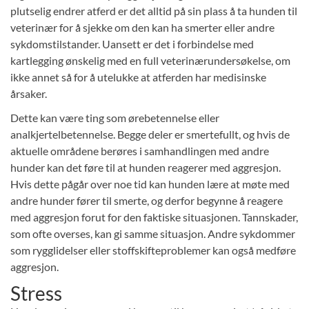
plutselig endrer atferd er det alltid på sin plass å ta hunden til
veterinær for å sjekke om den kan ha smerter eller andre
sykdomstilstander. Uansett er det i forbindelse med
kartlegging ønskelig med en full veterinærundersøkelse, om
ikke annet så for å utelukke at atferden har medisinske
årsaker.
Dette kan være ting som ørebetennelse eller
analkjertelbetennelse. Begge deler er smertefullt, og hvis de
aktuelle områdene berøres i samhandlingen med andre
hunder kan det føre til at hunden reagerer med aggresjon.
Hvis dette pågår over noe tid kan hunden lære at møte med
andre hunder fører til smerte, og derfor begynne å reagere
med aggresjon forut for den faktiske situasjonen. Tannskader,
som ofte overses, kan gi samme situasjon. Andre sykdommer
som rygglidelser eller stoffskifteproblemer kan også medføre
aggresjon.
Stress