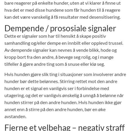
bare reagerer på enkelte hunder, uten at vi klarer å finne ut
hva det er med disse hundene som får hunden til å reagere
kan det være vanskelig å få resultater med desensitisering.
Dempende / prososiale signaler
Dette er signaler som har til hensikt å skape positiv
samhandling og/eller dempe en innbilt eller opplevd trussel.
Av dempende signaler kan nevnes å vende blikk, hode og
kropp bort fra den andre, å bevege seg rolig, og i mange
tilfeller å gjøre andre ting som å snuse eller klø seg.
Hvis hunden gjøre slik ting i situasjoner som involverer andre
hunder bør dette belønnes. Stirring rettet mot den andre
hunden er et signal en vanligvis ser i forbindelse med
utagering, og det er vanligvis ønskelig å unngå å belønne når
hunden stirrer på den andre hunden. Hvis hunden ikke gjør
annet enn å stirre på den andre hunden, bør en øke
avstanden.
Fjerne et velbehag – negativ straff