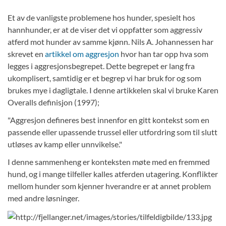
FJELLANGERHALLEN
Et av de vanligste problemene hos hunder, spesielt hos
BOOKING
hannhunder, er at de viser det vi oppfatter som aggressiv
atferd mot hunder av samme kjønn. Nils A. Johannessen har
OM OSS
skrevet en
artikkel om aggresjon
hvor han tar opp hva som
MIN SIDE
legges i aggresjonsbegrepet. Dette begrepet er lang fra
ukomplisert, samtidig er et begrep vi har bruk for og som
KONTAKT
brukes mye i dagligtale. I denne artikkelen skal vi bruke Karen
LES & LÆR
Overalls definisjon (1997);
"Aggresjon defineres best innenfor en gitt kontekst som en
passende eller upassende trussel eller utfordring som til slutt
utløses av kamp eller unnvikelse."
I denne sammenheng er konteksten møte med en fremmed
hund, og i mange tilfeller kalles atferden utagering. Konflikter
mellom hunder som kjenner hverandre er at annet problem
med andre løsninger.