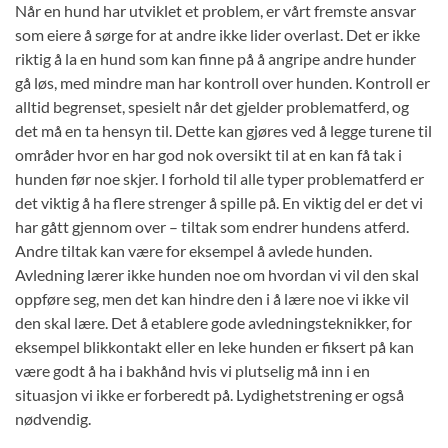
Når en hund har utviklet et problem, er vårt fremste ansvar
som eiere å sørge for at andre ikke lider overlast. Det er ikke
riktig å la en hund som kan finne på å angripe andre hunder
gå løs, med mindre man har kontroll over hunden. Kontroll er
alltid begrenset, spesielt når det gjelder problematferd, og
det må en ta hensyn til. Dette kan gjøres ved å legge turene til
områder hvor en har god nok oversikt til at en kan få tak i
hunden før noe skjer. I forhold til alle typer problematferd er
det viktig å ha flere strenger å spille på. En viktig del er det vi
har gått gjennom over – tiltak som endrer hundens atferd.
Andre tiltak kan være for eksempel å avlede hunden.
Avledning lærer ikke hunden noe om hvordan vi vil den skal
oppføre seg, men det kan hindre den i å lære noe vi ikke vil
den skal lære. Det å etablere gode avledningsteknikker, for
eksempel blikkontakt eller en leke hunden er fiksert på kan
være godt å ha i bakhånd hvis vi plutselig må inn i en
situasjon vi ikke er forberedt på. Lydighetstrening er også
nødvendig.