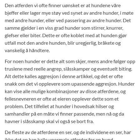
Den atferden vi ofte finner uønsket er at hundene våre
bjeffer eller lager mye støy ved synet av andre hunder, i møte
med andre hunder, eller ved passering av andre hunder. Det
samme gjelder i en viss grad hunder som stirrer, knurrer,
glefser eller biter. Dette er ofte koblet med at hunden gjør
utfall mot den andre hunden, blir uregjerlig, bråkete og
vanskelig å håndtere.
For noen hunder er dette alt som skjer, mens andre følger opp
truslene med reelle angrep, slåsskamper og eventuelt biting.
Alt dette kalles aggresjon i denne artikkel, og det er ofte
snakk om det vi opplevere som upassende aggresjon. Hunder
kan vise alle mulige kombinasjoner av disse atferdene, og
fellesnevneren er ofte at eieren opplever dette som et
problem. Det tilfellet at hunder i hovedsak hilser og
samhandler på en måte vi finner passende, men nå og da
havner i slåsskamp skal vi også se bort fra.
De fleste av de atferdene en ser, og de individene en ser, har
ikke det en kan kalle unormale atferder for en hund.