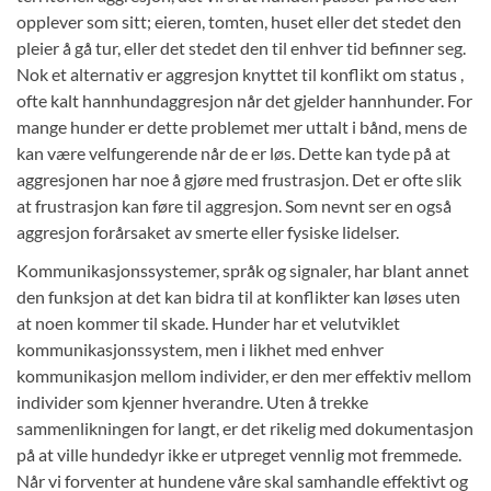
opplever som sitt; eieren, tomten, huset eller det stedet den
pleier å gå tur, eller det stedet den til enhver tid befinner seg.
Nok et alternativ er aggresjon knyttet til konflikt om status ,
ofte kalt hannhundaggresjon når det gjelder hannhunder. For
mange hunder er dette problemet mer uttalt i bånd, mens de
kan være velfungerende når de er løs. Dette kan tyde på at
aggresjonen har noe å gjøre med frustrasjon. Det er ofte slik
at frustrasjon kan føre til aggresjon. Som nevnt ser en også
aggresjon forårsaket av smerte eller fysiske lidelser.
Kommunikasjonssystemer, språk og signaler, har blant annet
den funksjon at det kan bidra til at konflikter kan løses uten
at noen kommer til skade. Hunder har et velutviklet
kommunikasjonssystem, men i likhet med enhver
kommunikasjon mellom individer, er den mer effektiv mellom
individer som kjenner hverandre. Uten å trekke
sammenlikningen for langt, er det rikelig med dokumentasjon
på at ville hundedyr ikke er utpreget vennlig mot fremmede.
Når vi forventer at hundene våre skal samhandle effektivt og