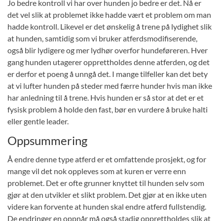
Jo bedre kontroll vi har over hunden jo bedre er det. Nå er
det vel slik at problemet ikke hadde vært et problem om man
hadde kontroll. Likevel er det ønskelig å trene på lydighet slik
at hunden, samtidig som vi bruker atferdsmodifiserende,
også blir lydigere og mer lydhør overfor hundeføreren. Hver
gang hunden utagerer opprettholdes denne atferden, og det
er derfor et poeng å unngå det. I mange tilfeller kan det bety
at vi lufter hunden på steder med færre hunder hvis man ikke
har anledning til å trene. Hvis hunden er så stor at det er et
fysisk problem å holde den fast, bør en vurdere å bruke halti
eller gentle leader.
Oppsummering
Å endre denne type atferd er et omfattende prosjekt, og for
mange vil det nok oppleves som at kuren er verre enn
problemet. Det er ofte grunner knyttet til hunden selv som
gjør at den utvikler et slikt problem. Det gjør at en ikke uten
videre kan forvente at hunden skal endre atferd fullstendig.
De endringer en oppnår må også stadig opprettholdes slik at