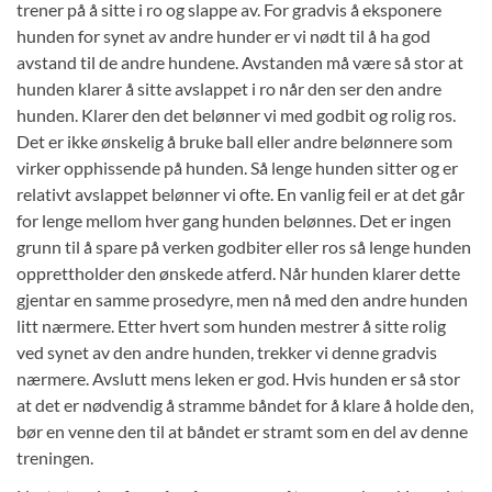
trener på å sitte i ro og slappe av. For gradvis å eksponere
hunden for synet av andre hunder er vi nødt til å ha god
avstand til de andre hundene. Avstanden må være så stor at
hunden klarer å sitte avslappet i ro når den ser den andre
hunden. Klarer den det belønner vi med godbit og rolig ros.
Det er ikke ønskelig å bruke ball eller andre belønnere som
virker opphissende på hunden. Så lenge hunden sitter og er
relativt avslappet belønner vi ofte. En vanlig feil er at det går
for lenge mellom hver gang hunden belønnes. Det er ingen
grunn til å spare på verken godbiter eller ros så lenge hunden
opprettholder den ønskede atferd. Når hunden klarer dette
gjentar en samme prosedyre, men nå med den andre hunden
litt nærmere. Etter hvert som hunden mestrer å sitte rolig
ved synet av den andre hunden, trekker vi denne gradvis
nærmere. Avslutt mens leken er god. Hvis hunden er så stor
at det er nødvendig å stramme båndet for å klare å holde den,
bør en venne den til at båndet er stramt som en del av denne
treningen.