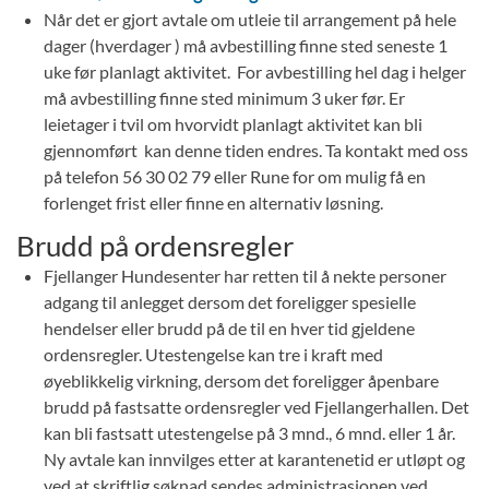
Når det er gjort avtale om utleie til arrangement på hele
dager (hverdager ) må avbestilling finne sted seneste 1
uke før planlagt aktivitet. For avbestilling hel dag i helger
må avbestilling finne sted minimum 3 uker før. Er
leietager i tvil om hvorvidt planlagt aktivitet kan bli
gjennomført kan denne tiden endres. Ta kontakt med oss
på telefon 56 30 02 79 eller Rune for om mulig få en
forlenget frist eller finne en alternativ løsning.
Brudd på ordensregler
Fjellanger Hundesenter har retten til å nekte personer
adgang til anlegget dersom det foreligger spesielle
hendelser eller brudd på de til en hver tid gjeldene
ordensregler. Utestengelse kan tre i kraft med
øyeblikkelig virkning, dersom det foreligger åpenbare
brudd på fastsatte ordensregler ved Fjellangerhallen. Det
kan bli fastsatt utestengelse på 3 mnd., 6 mnd. eller 1 år.
Ny avtale kan innvilges etter at karantenetid er utløpt og
ved at skriftlig søknad sendes administrasjonen ved