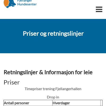
OPPDRETT
Priser og retningslinjer
TIL SALGS
TRENINGSPAKKE
OMPLASSERING
SPRENGSTOFFHUNDER
UTDANNING
Retningslinjer & Informasjon for leie
FAGUTDANNING
LÆRLINGER
Priser
DYREFAGARBEIDER
Timepriser trening Fjellangerhallen
SØKSHUNDSERTIFIKAT
Drop in
ONLINE SØKSHUNDUTDANNING
Antall personer
Hverdager