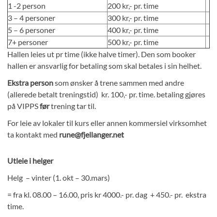
1 -2 person
200 kr,- pr. time
PENSJONAT
3 – 4 personer
300 kr,- pr. time
BOOKING
5 – 6 personer
400 kr,- pr. time
TANNPUSS
7+ personer
500 kr,- pr. time
FYSIOTERAPI OG REHABLITERING
Hallen leies ut pr time (ikke halve timer).
Den som booker
hallen er ansvarlig for betaling som skal betales i sin helhet.
HUNDEFRISØR
PENSJONATBETINGELSER
Ekstra person
som ønsker å trene sammen med andre
(allerede betalt treningstid) kr. 100,- pr. time. betaling gjøres
KURS & TRENING
på VIPPS
før
trening tar til.
KURSKALENDER
For leie av lokaler til kurs eller annen kommersiel virksomhet
VALPEKURS
ta kontakt med
rune@fjellanger.net
VALPESOSIALISERING
Utleie i helger
VALPEKURS ONLINE
FELLESTRENINGER I RALLYLYDIGHET
Helg – vinter (1. okt – 30.mars)
ATFERDSKONSULENT
= fra kl. 08.00 – 16.00, pris kr 4000.- pr. dag + 450.- pr. ekstra
INDIVIDUELL TRENINGSTIME
time.