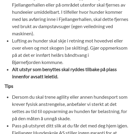
Fjellangerhallen eller på området utenfor skal fjernes av
hundeeier umiddelbart. I tilfeller hvor hunder kommer
med løs avføring inne i Fjellangerhallen, skal dette fjernes
ved brukt av dampstøvsuger (egen veiledning ved
maskinen).
Lufting av hunder skal skje i retning mot hovedvei eller
over elven og mot skogen (se skilting). Gjør oppmerksom
på at det er innført helårs båndtvang i
Bjørnefjorden kommune.
Alt utstyr som benyttes skal ryddes tilbake på plass
innenfor avsatt leietid.
Tips
Dersom du skal trene agility eller annen hundesport som
krever fysisk anstrengelse, anbefaler vi sterkt at det
settes av tid til oppvarming av hunden før belastning, for
på den måten å unngå skade.
Pass på utstyret ditt slik at du får det med deg hjem igjen.
Fjellanger Hundeskole AS stiller ingen garanti for at