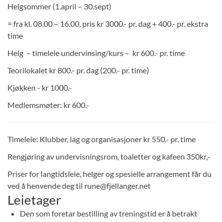
Helgsommer (1.april – 30.sept)
FJELLANGERHALLEN
= fra kl. 08.00 – 16.00, pris kr 3000.- pr. dag + 400.- pr. ekstra
BOOKING
time
OM OSS
Helg – timeleie undervinsing/kurs – kr 600.- pr. time
MIN SIDE
Teorilokalet kr 800.- pr. dag (200.- pr. time)
KONTAKT
Kjøkken - kr 1000.-
LES & LÆR
Medlemsmøter: kr 600.-
Timeleie: Klubber, lag og organisasjoner kr 550.- pr. time
Rengjøring av undervisningsrom, toaletter og kafeen 350kr,-
Priser for langtidsleie, helger og spesielle arrangement får du
ved å henvende deg til rune@fjellanger.net
Leietager
Den som foretar bestilling av treningstid er å betrakt